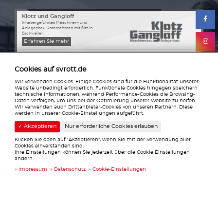
Klotz und Gangloff
Inhabergeführtes Maschinen- und
Anlagenbau Unternehmen mit Sitz in
Eschweiler.
Erfahren Sie mehr
Cookies auf svrott.de
Wir verwenden Cookies. Einige Cookies sind für die Funktionalität unserer
Website unbedingt erforderlich. Funktionale Cookies hingegen speichern
SV Rott 1927 e.V.
technische Informationen, während Performance-Cookies die Browsing-
Daten verfolgen, um uns bei der Optimierung unserer Website zu helfen.
Tiergarten 8
Wir verwenden auch Drittanbieter-Cookies von unseren Partnern. Diese
52159 Roetgen
werden in unserer Cookie-Einstellungen aufgeführt.
info@svrott.de
✓ Akzeptieren
Nur erforderliche Cookies erlauben
0172 2979421
Klicken Sie oben auf "Akzeptieren", wenn Sie mit der Verwendung aller
Weitere Plattformen
Cookies einverstanden sind.
Ihre Einstellungen können Sie jederzeit über die Cookie Einstellungen
Facebook
FuPa
ändern.
Instagram
Fussball.de
YouTube
TikTok
Impressum
Datenschutz
Cookie-Einstellungen
Fanshop
SV Rott-App
Pflichtangaben
Datenschutz
Impressum
Cookie-Einstellungen