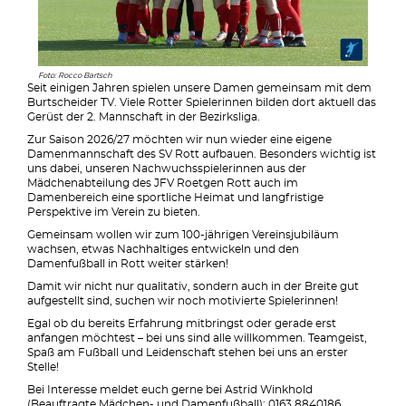
Foto: Rocco Bartsch
Seit einigen Jahren spielen unsere Damen gemeinsam mit dem
Burtscheider TV. Viele Rotter Spielerinnen bilden dort aktuell das
Gerüst der 2. Mannschaft in der Bezirksliga.
Zur Saison 2026/27 möchten wir nun wieder eine eigene
Damenmannschaft des SV Rott aufbauen. Besonders wichtig ist
uns dabei, unseren Nachwuchsspielerinnen aus der
Mädchenabteilung des JFV Roetgen Rott auch im
Damenbereich eine sportliche Heimat und langfristige
Perspektive im Verein zu bieten.
Gemeinsam wollen wir zum 100-jährigen Vereinsjubiläum
wachsen, etwas Nachhaltiges entwickeln und den
Damenfußball in Rott weiter stärken!
Damit wir nicht nur qualitativ, sondern auch in der Breite gut
aufgestellt sind, suchen wir noch motivierte Spielerinnen!
Egal ob du bereits Erfahrung mitbringst oder gerade erst
anfangen möchtest – bei uns sind alle willkommen. Teamgeist,
Spaß am Fußball und Leidenschaft stehen bei uns an erster
Stelle!
Bei Interesse meldet euch gerne bei Astrid Winkhold
(Beauftragte Mädchen- und Damenfußball): 0163 8840186